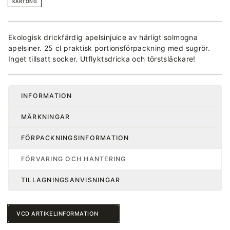
KARTONG
Ekologisk drickfärdig apelsinjuice av härligt solmogna
apelsiner. 25 cl praktisk portionsförpackning med sugrör.
Inget tillsatt socker. Utflyktsdricka och törstsläckare!
INFORMATION
MÄRKNINGAR
FÖRPACKNINGSINFORMATION
FÖRVARING OCH HANTERING
TILLAGNINGSANVISNINGAR
VCD ARTIKELINFORMATION