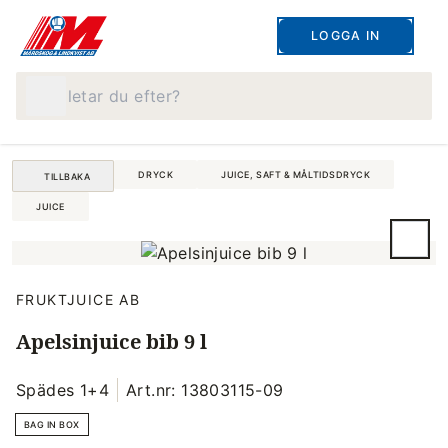
LOGGA IN
Vad letar du efter?
DRYCK
JUICE, SAFT & MÅLTIDSDRYCK
TILLBAKA
JUICE
FRUKTJUICE AB
Apelsinjuice bib 9 l
Spädes 1+4
Art.nr: 13803115-09
BAG IN BOX