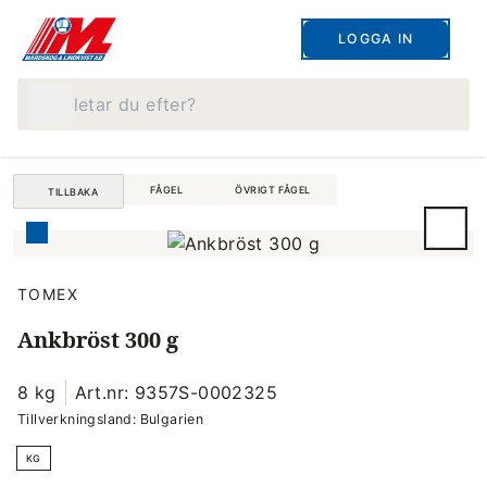
LOGGA IN
Vad letar du efter?
FÅGEL
ÖVRIGT FÅGEL
TILLBAKA
TOMEX
Ankbröst 300 g
8 kg
Art.nr: 9357S-0002325
Tillverkningsland: Bulgarien
KG