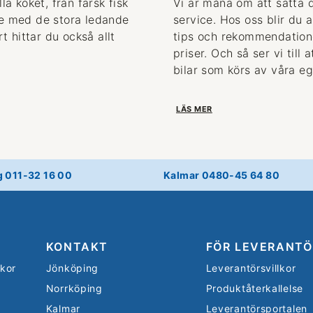
la köket, från färsk fisk
Vi är måna om att sätta 
de med de stora ledande
service. Hos oss blir du 
 hittar du också allt
tips och rekommendationer
priser. Och så ser vi till
bilar som körs av våra eg
LÄS MER
g 011-32 16 00
Kalmar 0480-45 64 80
KONTAKT
FÖR LEVERANTÖ
lkor
Jönköping
Leverantörsvillkor
Norrköping
Produktåterkallelse
Kalmar
Leverantörsportalen