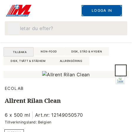
LOGGA IN
Vad letar du efter?
NON-FOOD
DISK, STÄD & HYGIEN
TILLBAKA
DISK, TVÄTT & STÄDKEM
ALLRENGÖRING
ECOLAB
Allrent Rilan Clean
6 x 500 ml
Art.nr: 12149050570
Tillverkningsland: Belgien