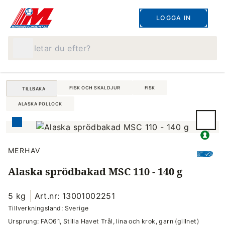
LOGGA IN
Vad letar du efter?
FISK OCH SKALDJUR
FISK
TILLBAKA
ALASKA POLLOCK
MERHAV
Alaska sprödbakad MSC 110 - 140 g
5 kg
Art.nr: 13001002251
Tillverkningsland: Sverige
Ursprung: FAO61, Stilla Havet Trål, lina och krok, garn (gillnet)