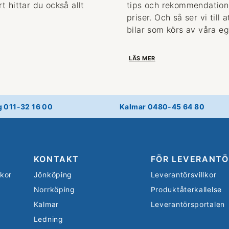
 hittar du också allt
tips och rekommendationer
priser. Och så ser vi till
bilar som körs av våra eg
LÄS MER
g 011-32 16 00
Kalmar 0480-45 64 80
KONTAKT
FÖR LEVERANTÖ
lkor
Jönköping
Leverantörsvillkor
Norrköping
Produktåterkallelse
Kalmar
Leverantörsportalen
Ledning