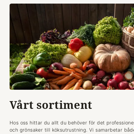
Vårt sortiment
Hos oss hittar du allt du behöver för det professionel
och grönsaker till köksutrustning. Vi samarbetar bå