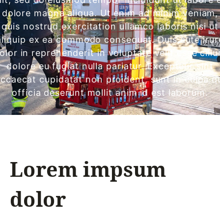
dolore magna aliqua. Ut enim ad minim veniam,
quis nostrud exercitation ullamco laboris nisi ut
aliquip ex ea commodo consequat. Duis aute irur
olor in reprehenderit in voluptate velit esse cill
dolore eu fugiat nulla pariatur. Excepteur sint
ccaecat cupidatat non proident, sunt in culpa q
officia deserunt mollit anim id est laborum.
Lorem impsum
dolor