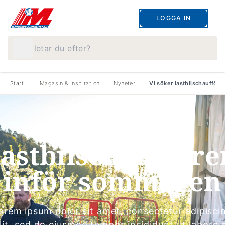
LOGGA IN
Vad letar du efter?
Start
Magasin & Inspiration
Nyheter
Vi söker lastbilschaufför
31 JANUARI 2025
Vi söker
lastbilschaufföre
inför sommaren
orem ipsum dolor sit amet, consectetur adipisci
lit, sed do eiusmod tempor incididunt ut labore 