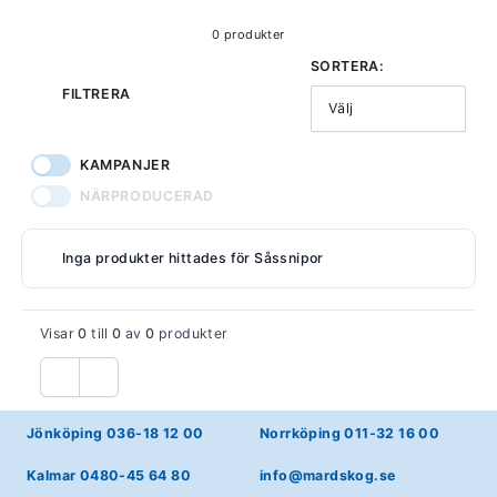
0 produkter
SORTERA:
FILTRERA
Välj
KAMPANJER
NÄRPRODUCERAD
Inga produkter hittades för Såssnipor
Visar
0
till
0
av
0
produkter
Föregående
Nästa
Jönköping 036-18 12 00
Norrköping 011-32 16 00
Kalmar 0480-45 64 80
info@mardskog.se