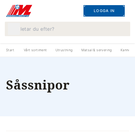
LOGGA IN
Vad letar du efter?
Start
Vårt sortiment
Utrustning
Matsal & servering
Kannor &
Såssnipor
produkter