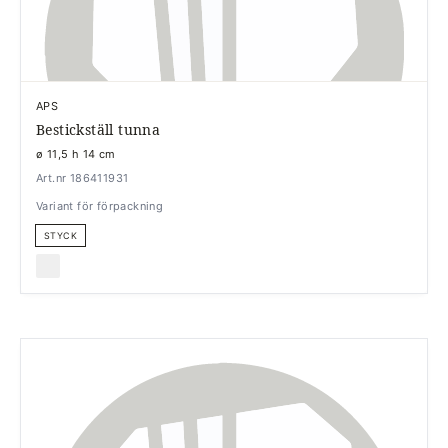
APS
Bestickställ tunna
ø 11,5 h 14 cm
Art.nr 186411931
Variant för förpackning
STYCK