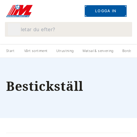
LOGGA IN
Vad letar du efter?
Start
Vårt sortiment
Utrustning
Matsal & servering
Bordstil
Bestickställ
produkter