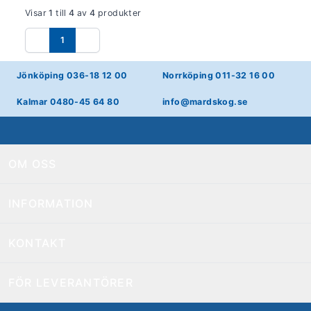
Visar
1
till
4
av
4
produkter
1
Föregående
Nästa
Jönköping 036-18 12 00
Norrköping 011-32 16 00
Kalmar 0480-45 64 80
info@mardskog.se
OM OSS
INFORMATION
KONTAKT
FÖR LEVERANTÖRER