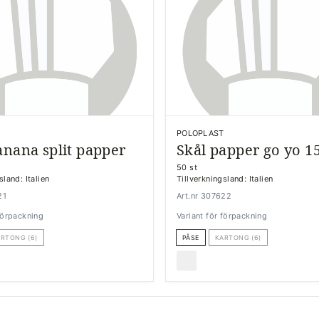
T
POLOPLAST
anana split papper
Skål papper go yo 1
50 st
sland: Italien
Tillverkningsland: Italien
21
Art.nr 307622
 förpackning
Variant för förpackning
RTONG (6)
PÅSE
KARTONG (6)