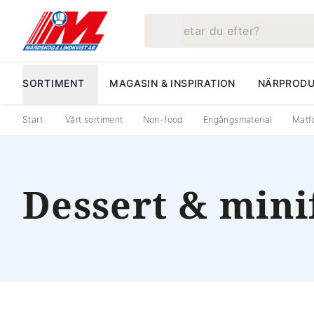
Vad letar du efter?
SORTIMENT
MAGASIN & INSPIRATION
NÄRPRODU
Start
Vårt sortiment
Non-food
Engångsmaterial
Matf
Dessert & min