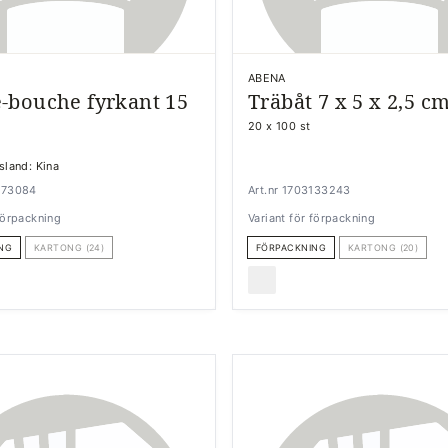
ABENA
-bouche fyrkant 15
Träbåt 7 x 5 x 2,5 c
20 x 100 st
sland: Kina
0173084
Art.nr 1703133243
 förpackning
Variant för förpackning
NG
KARTONG (24)
FÖRPACKNING
KARTONG (20)