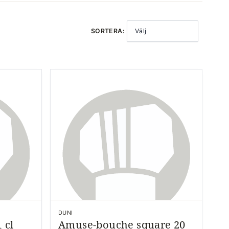
SORTERA:
Välj
DUNI
 cl
Amuse-bouche square 20