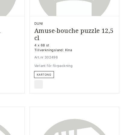
DUNI
m
Amuse-bouche puzzle 12,5
cl
4 x 68 st
Tillverkningsland: Kina
Art.nr 302496
Variant för förpackning
KARTONG