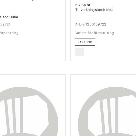
6 x 54 st
Tillverkningsland: Kina
sland: Kina
159721
Art.nr 1250159722
 förpackning
Variant för förpackning
KARTONG