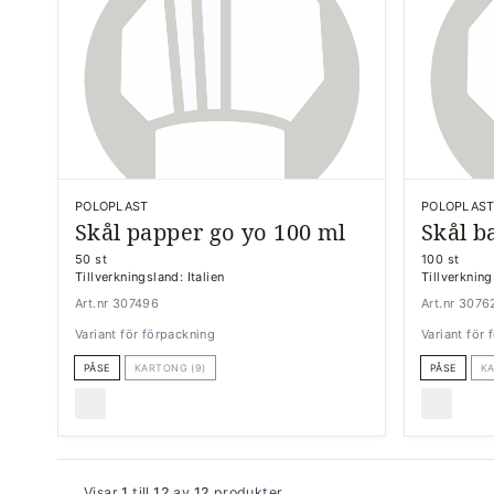
POLOPLAST
POLOPLAS
Skål papper go yo 100 ml
Skål b
50 st
100 st
Tillverkningsland: Italien
Tillverkning
Art.nr 307496
Art.nr 3076
Variant för förpackning
Variant för
PÅSE
KARTONG (9)
PÅSE
KA
Visar
1
till
12
av
12
produkter