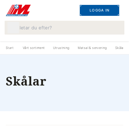
LOGGA IN
Vad letar du efter?
Start
Vårt sortiment
Utrustning
Matsal & servering
Skålar
Skålar
produkter