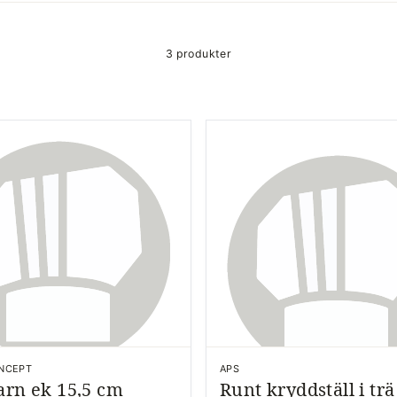
3 produkter
NCEPT
APS
arn ek 15,5 cm
Runt kryddställ i trä