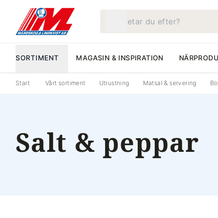
Vad letar du efter?
SORTIMENT
MAGASIN & INSPIRATION
NÄRPRODU
Start
Vårt sortiment
Utrustning
Matsal & servering
Bo
Salt & peppar