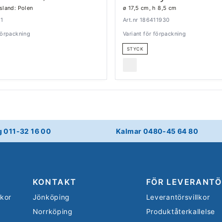
gsland: Polen
ø 17,5 cm, h 8,5 cm
11
Art.nr 186411930
 förpackning
Variant för förpackning
STYCK
g 011-32 16 00
Kalmar 0480-45 64 80
KONTAKT
FÖR LEVERANTÖ
lkor
Jönköping
Leverantörsvillkor
Norrköping
Produktåterkallelse