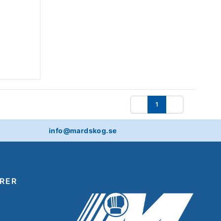
1
Föregående
Nästa
info@mardskog.se
RER