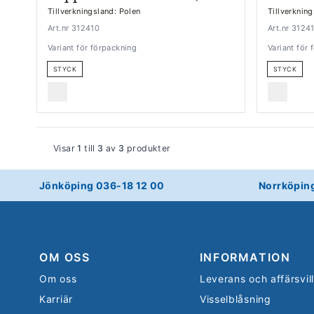
Tillverkningsland: Polen
Tillverknin
Art.nr 312410
Art.nr 3124
Variant för förpackning
Variant för
STYCK
STYCK
Visar
1
till
3
av
3
produkter
Jönköping 036-18 12 00
Norrköpin
OM OSS
INFORMATION
Om oss
Leverans och affärsvil
Karriär
Visselblåsning