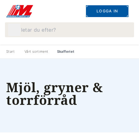
LOGGA IN
Vad letar du efter?
Start
Vårt sortiment
Skafferiet
Mjöl, gryner &
torrförråd