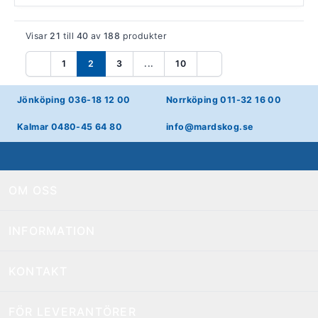
Visar
21
till
40
av
188
produkter
1
2
3
...
10
Föregående
Nästa
Jönköping 036-18 12 00
Norrköping 011-32 16 00
Kalmar 0480-45 64 80
info@mardskog.se
OM OSS
INFORMATION
KONTAKT
FÖR LEVERANTÖRER