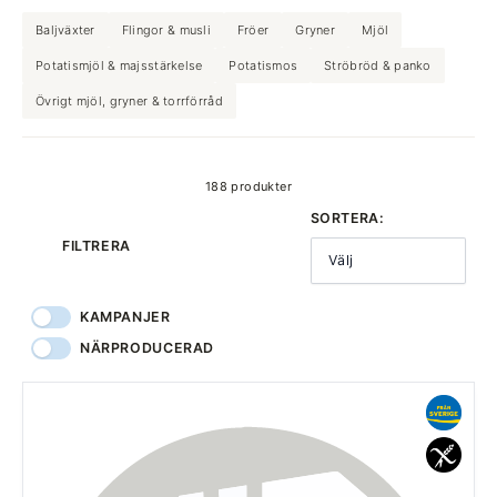
Baljväxter
Flingor & musli
Fröer
Gryner
Mjöl
Potatismjöl & majsstärkelse
Potatismos
Ströbröd & panko
Övrigt mjöl, gryner & torrförråd
produkter
188 produkter
SORTERA:
FILTRERA
Välj
KAMPANJER
NÄRPRODUCERAD