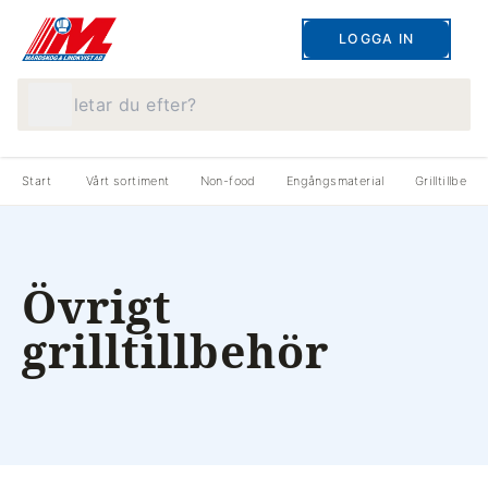
LOGGA IN
Vad letar du efter?
Start
Vårt sortiment
Non-food
Engångsmaterial
Grilltillbehör
Övrigt
grilltillbehör