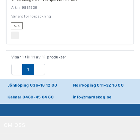
Tillverkningsland: Europeiska unionen
Art.nr 9881539
Variant för förpackning
ASK
Visar
1
till
11
av
11
produkter
1
Föregående
Nästa
Jönköping 036-18 12 00
Norrköping 011-32 16 00
Kalmar 0480-45 64 80
info@mardskog.se
OM OSS