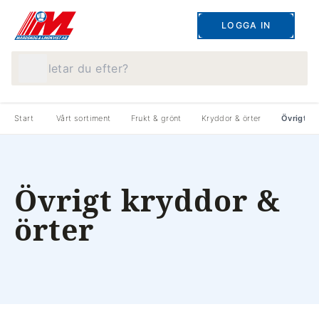
LOGGA IN
Vad letar du efter?
Start
Vårt sortiment
Frukt & grönt
Kryddor & örter
Övrigt kr
Övrigt kryddor &
örter