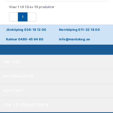
Visar
1
till
13
av
13
produkter
1
Föregående
Nästa
Jönköping 036-18 12 00
Norrköping 011-32 16 00
Kalmar 0480-45 64 80
info@mardskog.se
OM OSS
INFORMATION
KONTAKT
FÖR LEVERANTÖRER