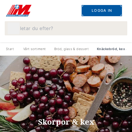
LOGGA IN
Vad letar du efter?
Start
Vårt sortiment
Bröd, glass & dessert
Knäckebröd, kex & s
Skorpor & kex